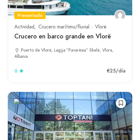
Presentado
Actividad
Crucero marítimo/fluvial
Vlorë
Crucero en barco grande en Vlorë
Puerto de Vlorë, Lagjja.”Pavarësia” Skelë, Vlora,
Albania
€25
/día
0