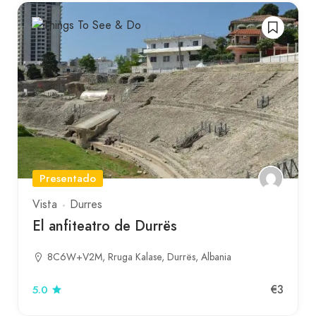
Presentado
Vista
Durres
El anfiteatro de Durrës
8C6W+V2M, Rruga Kalase, Durrës, Albania
€3
5.0