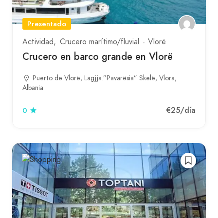
Presentado
Actividad
Crucero marítimo/fluvial
Vlorë
Crucero en barco grande en Vlorë
Puerto de Vlorë, Lagjja.”Pavarësia” Skelë, Vlora,
Albania
€25
/día
0