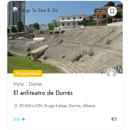
Presentado
Vista
Durres
El anfiteatro de Durrës
8C6W+V2M, Rruga Kalase, Durrës, Albania
€3
5.0