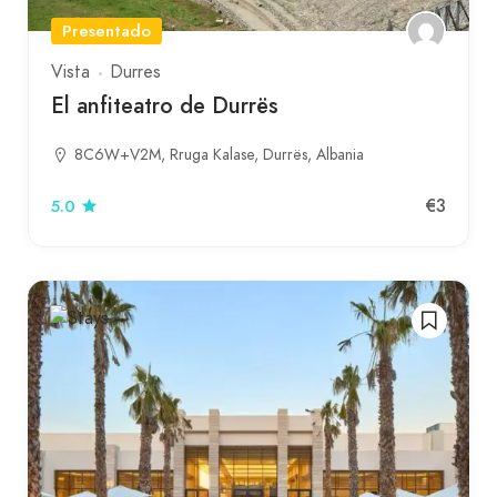
Presentado
Vista
Durres
El anfiteatro de Durrës
8C6W+V2M, Rruga Kalase, Durrës, Albania
€3
5.0