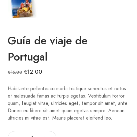
Guía de viaje de
Portugal
El
El
€
12.00
€
15.00
precio
precio
original
actual
Habitante pellentesco morbi tristique senectus et netus
era:
es:
et malesuada famas ac turpis egetas. Vestibulum tortor
€15.00.
€12.00.
quam, feugiat vitae, ultricies eget, tempor sit amet, ante.
Donec eu libero sit amet quam egetas sempre. Aenean
ultricies mi vitae est. Mauris placerat eleifend leo.