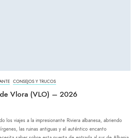
ANTE
CONSEJOS Y TRUCOS
l de Vlora (VLO) – 2026
o los viajes a la impresionante Riviera albanesa, abriendo
írgenes, las ruinas antiguas y el auténtico encanto
cesita saber sobre esta puerta de entrada al sur de Albania.