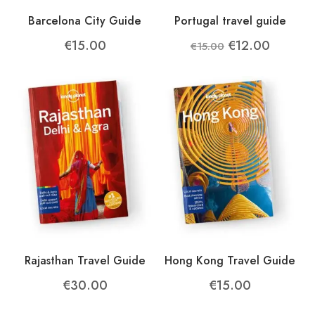
Barcelona City Guide
Portugal travel guide
Original
Current
€
15.00
€
12.00
€
15.00
price
price
was:
is:
€15.00.
€12.00
Rajasthan Travel Guide
Hong Kong Travel Guide
€
30.00
€
15.00