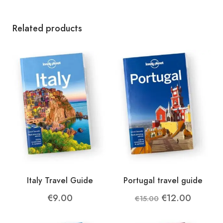
Related products
Italy Travel Guide
Portugal travel guide
Original
Current
€
9.00
€
12.00
€
15.00
price
price